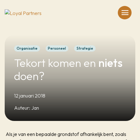
menu
Organisatie
Personeel
Strategie
Tekort komen en
niets
doen?
12 januari 2018
Auteur: Jan
Als je van een bepaalde grondstof afhankelijk bent, zoals