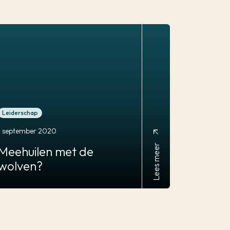
Leiderschap
1 september 2020
arrow_outward
Lees meer
Meehuilen
met de
wolven?