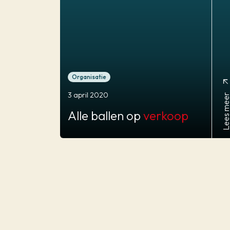
Organisatie
arrow_outwa
3 april 2020
Lees mee
Alle ballen op
verkoop