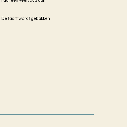
rt dat een veelvoud aan
t. De taart wordt gebakken