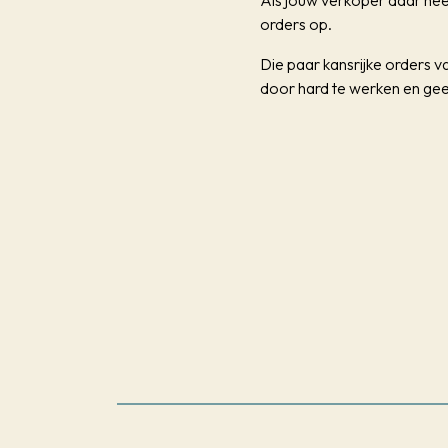
Als jouw verkoper daar hee
orders op.
Die paar kansrijke orders v
door hard te werken en geen