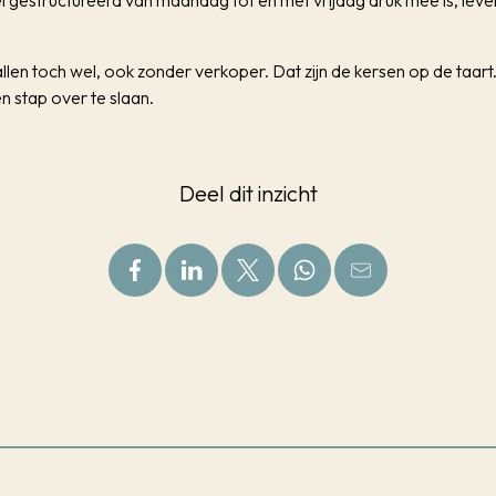
l gestructureerd van maandag tot en met vrijdag druk mee is, leve
allen toch wel, ook zonder verkoper. Dat zijn de kersen op de taar
 stap over te slaan.
Deel dit inzicht