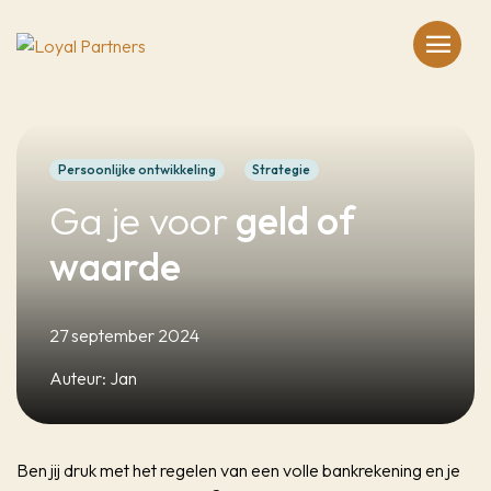
menu
Persoonlijke ontwikkeling
Strategie
Ga je voor
geld of
waarde
27 september 2024
Auteur: Jan
Ben jij druk met het regelen van een volle bankrekening en je